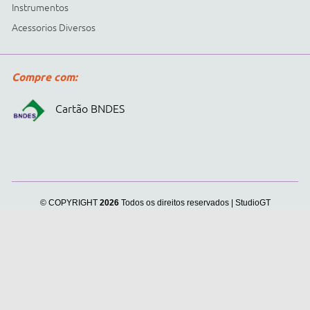
Cidepe informa:
usamos
cookies para personalizar
anúncios e melhorar a sua
experiência no site. Ao
continuar e fechar
continuar navegando, você
concorda com a nossa
.
Política de Privacidade