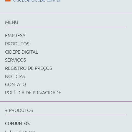
Física
Química
Biologia
Matemática
Ciências e Matemática Fundamental
Energias Renováveis
Instrumentos
Acessorios Diversos
EQUIPAMENTOS
Cidepe STHEAM
Kit Compacto
Física
Química
Biologia
Matemática
Ciências e Matemática Fundamental