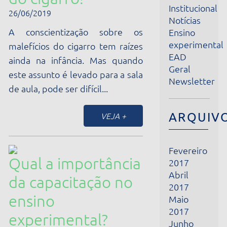
A conscientização sobre os
Ensino
experimental
malefícios do cigarro tem raízes
EAD
ainda na infância. Mas quando
Geral
este assunto é levado para a sala
Newsletter
de aula, pode ser difícil...
ARQUIVOS
VEJA +
Fevereiro
Qual a importância
2017
Abril
da capacitação no
2017
ensino
Maio
2017
experimental?
Junho
12/06/2019
2017
Julho
Equilibrar prática e teoria tem
2017
sido uma fórmula vantajosa para
Agosto