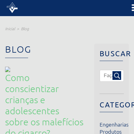
Inicial
Blog
BLOG
BUSCAR
Como
conscientizar
crianças e
CATEGORIA
adolescentes
sobre os malefícios
Engenharias
do cigarro?
Produtos
Institucional
26/06/2019
Notícias