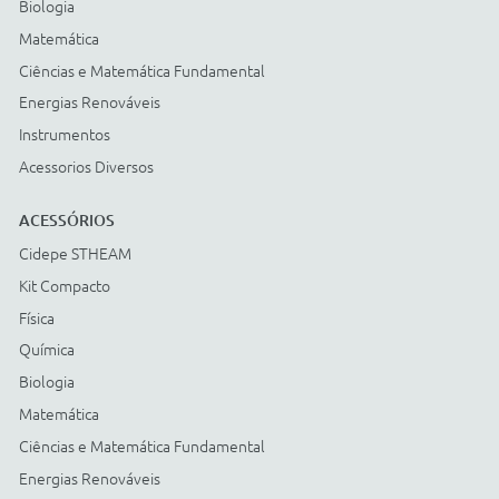
Cartão BNDES
© COPYRIGHT
2026
Todos os direitos reservados |
StudioGT