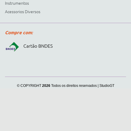
Cidepe informa:
usamos
cookies para personalizar
anúncios e melhorar a sua
experiência no site. Ao
continuar e fechar
continuar navegando, você
concorda com a nossa
.
Política de Privacidade