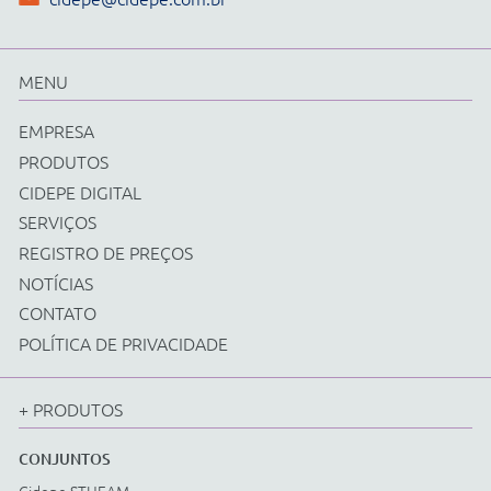
Física
Química
Biologia
Matemática
Ciências e Matemática Fundamental
Energias Renováveis
Instrumentos
Acessorios Diversos
EQUIPAMENTOS
Cidepe STHEAM
Kit Compacto
Física
Química
Biologia
Matemática
Ciências e Matemática Fundamental