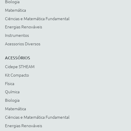
Cartão BNDES
© COPYRIGHT
2026
Todos os direitos reservados |
StudioGT