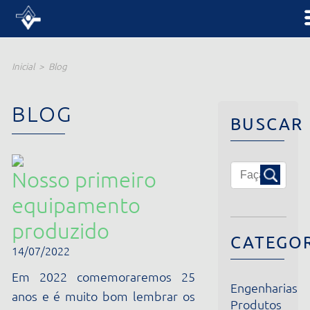
Inicial
Blog
BLOG
BUSCAR
Nosso primeiro
equipamento
produzido
CATEGORIA
14/07/2022
Em 2022 comemoraremos 25
Engenharias
anos e é muito bom lembrar os
Produtos
primeiros momentos da nossa
Institucional
história. O primeiro
Notícias