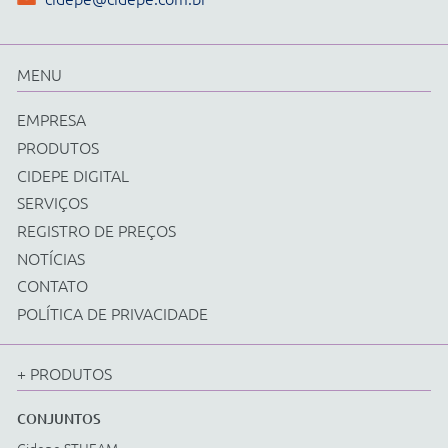
Física
Química
Biologia
Matemática
Ciências e Matemática Fundamental
Energias Renováveis
Instrumentos
Acessorios Diversos
EQUIPAMENTOS
Cidepe STHEAM
Kit Compacto
Física
Química
Biologia
Matemática
Ciências e Matemática Fundamental