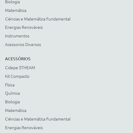
Cartão BNDES
© COPYRIGHT
2026
Todos os direitos reservados |
StudioGT