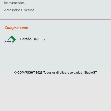
Cidepe informa:
usamos
cookies para personalizar
anúncios e melhorar a sua
experiência no site. Ao
continuar e fechar
continuar navegando, você
concorda com a nossa
.
Política de Privacidade