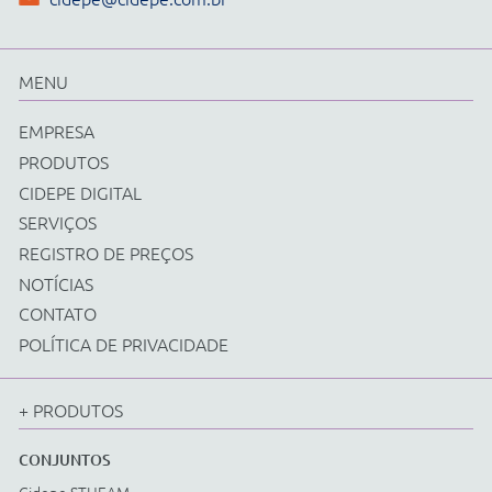
Física
Química
Biologia
Matemática
Ciências e Matemática Fundamental
Energias Renováveis
Instrumentos
Acessorios Diversos
EQUIPAMENTOS
Cidepe STHEAM
Kit Compacto
Física
Química
Biologia
Matemática
Ciências e Matemática Fundamental