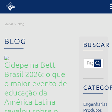
Inicial
Blog
BLOG
BUSCAR
Cidepe na Bett
Brasil 2026: o que
o maior evento de
CATEGORIA
educação da
América Latina
Engenharias
revelou sobre o
Produtos
Institucional
futuro dos
Notícias