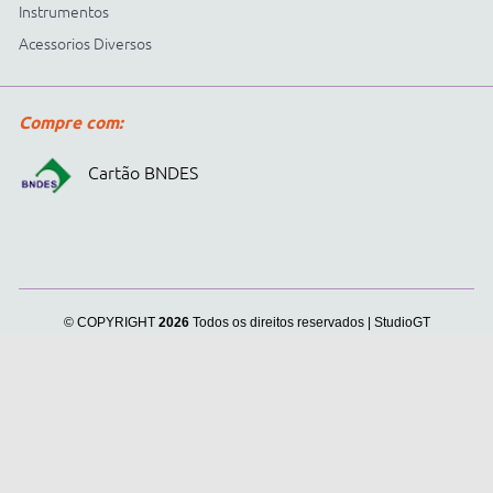
Cidepe informa:
usamos
cookies para personalizar
anúncios e melhorar a sua
experiência no site. Ao
continuar e fechar
continuar navegando, você
concorda com a nossa
.
Política de Privacidade