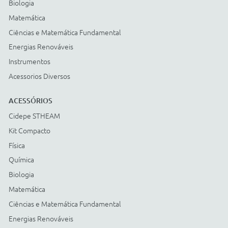
Cartão BNDES
© COPYRIGHT
2026
Todos os direitos reservados |
StudioGT