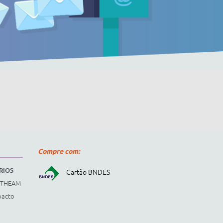
Compre com:
RIOS
Cartão BNDES
STHEAM
pacto