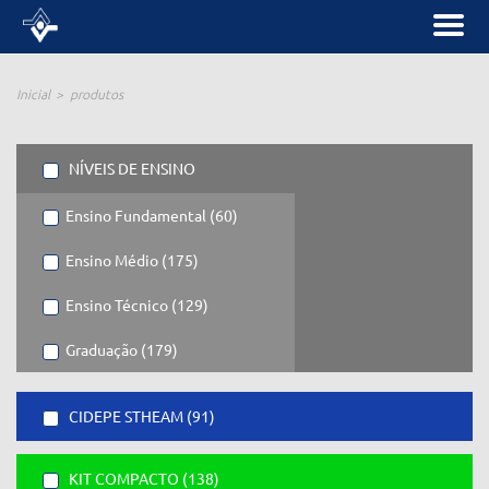
Inicial
produtos
NÍVEIS DE ENSINO
Ensino Fundamental (60)
Ensino Médio (175)
Ensino Técnico (129)
Graduação (179)
CIDEPE STHEAM (91)
KIT COMPACTO (138)