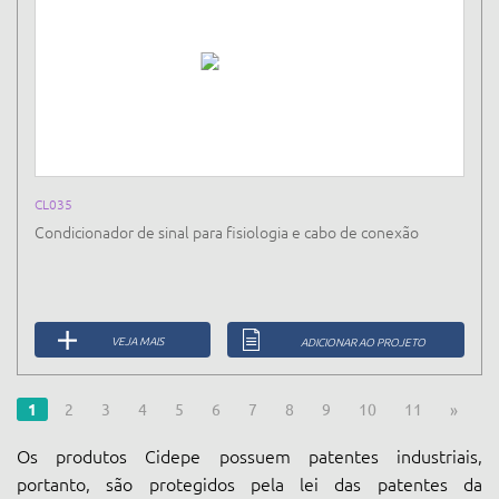
CL035
Condicionador de sinal para fisiologia e cabo de conexão
VEJA MAIS
ADICIONAR AO PROJETO
1
2
3
4
5
6
7
8
9
10
11
»
Os produtos Cidepe possuem patentes industriais,
portanto, são protegidos pela lei das patentes da